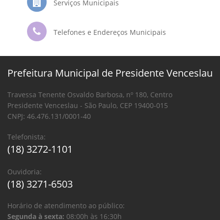
Serviços Municipais
Telefones e Endereços Municipais
Prefeitura Municipal de Presidente Venceslau
Travessa Tenente Osvaldo Barbosa, nº 180, Centro
Presidente Venceslau - São Paulo, CEP 19400-015
CNPJ: 46.476.131/0001-40
Telefonista:
(18) 3272-1101
Ouvidoria:
(18) 3271-6503
Horário de atendimento ao público:
Segunda à sexta:
08:00h às 16:30h