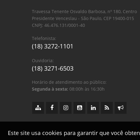
Travessa Tenente Osvaldo Barbosa, nº 180, Centro
Presidente Venceslau - São Paulo, CEP 19400-015
CNPJ: 46.476.131/0001-40
Telefonista:
(18) 3272-1101
Ouvidoria:
(18) 3271-6503
Horário de atendimento ao público:
Segunda à sexta:
08:00h às 16:30h
Este site usa cookies para garantir que você obte