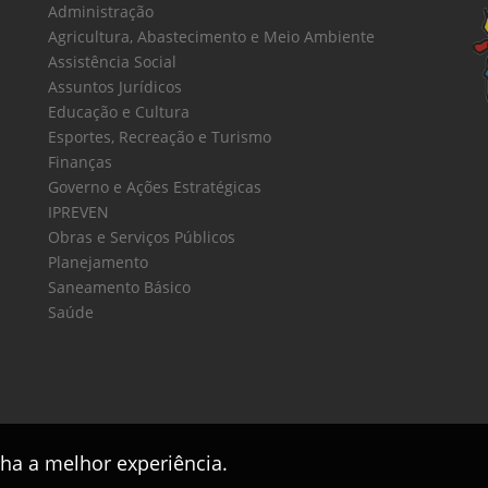
Administração
Agricultura, Abastecimento e Meio Ambiente
Assistência Social
Assuntos Jurídicos
Educação e Cultura
Esportes, Recreação e Turismo
Finanças
Governo e Ações Estratégicas
IPREVEN
Obras e Serviços Públicos
Planejamento
Saneamento Básico
Saúde
nha a melhor experiência.