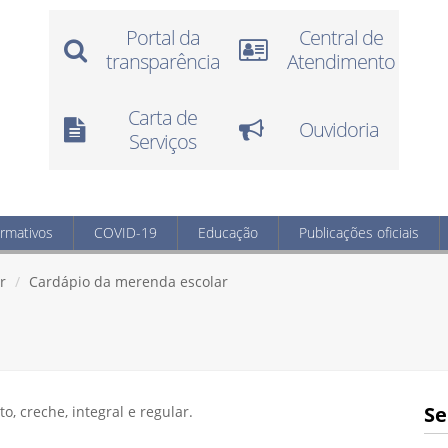
Portal da
Central de
transparência
Atendimento
Carta de
Ouvidoria
Serviços
ormativos
COVID-19
Educação
Publicações oficiais
r
Cardápio da merenda escolar
Se
, creche, integral e regular.