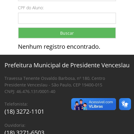
CPF do Aluno:
Buscar
Nenhum registro encontrado.
Prefeitura Municipal de Presidente Venceslau
Travessa Tenente Osvaldo Barbosa, nº 180, Centro
Presidente Venceslau - São Paulo, CEP 19400-015
CNPJ: 46.476.131/0001-40
Telefonista:
(18) 3272-1101
Ouvidoria:
(18) 3271-6503