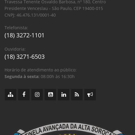
Travessa Tenente Osvaldo Barbosa, nº 180, Centro
Presidente Venceslau - São Paulo, CEP 19400-015
CNPJ: 46.476.131/0001-40
Telefonista:
(18) 3272-1101
Ouvidoria:
(18) 3271-6503
Horário de atendimento ao público:
Segunda à sexta:
08:00h às 16:30h