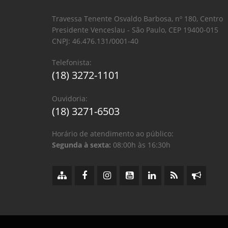
Travessa Tenente Osvaldo Barbosa, nº 180, Centro
Presidente Venceslau - São Paulo, CEP 19400-015
CNPJ: 46.476.131/0001-40
Telefonista:
(18) 3272-1101
Ouvidoria:
(18) 3271-6503
Horário de atendimento ao público:
Segunda à sexta:
08:00h às 16:30h