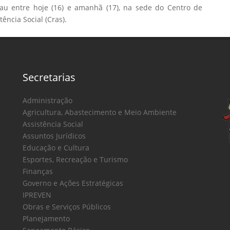
lau entre hoje (16) e amanhã (17), na sede do Centro de
ência Social (Cras).
Secretarias
Administração
Agricultura, Abastecimento e Meio Ambiente
Assistência Social
Assuntos Jurídicos
Educação e Cultura
Esportes, Recreação e Turismo
Finanças
Governo e Ações Estratégicas
IPREVEN
Obras e Serviços Públicos
Planejamento