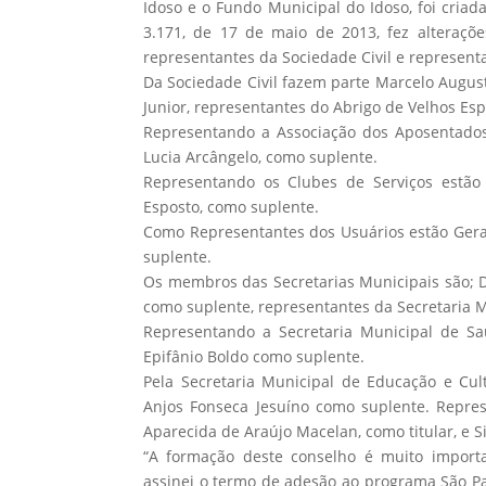
Idoso e o Fundo Municipal do Idoso, foi criad
3.171, de 17 de maio de 2013, fez alteraçõ
representantes da Sociedade Civil e represent
Da Sociedade Civil fazem parte Marcelo Augusto
Junior, representantes do Abrigo de Velhos Es
Representando a Associação dos Aposentados 
Lucia Arcângelo, como suplente.
Representando os Clubes de Serviços estão 
Esposto, como suplente.
Como Representantes dos Usuários estão Geral
suplente.
Os membros das Secretarias Municipais são; Da
como suplente, representantes da Secretaria Mu
Representando a Secretaria Municipal de Saú
Epifânio Boldo como suplente.
Pela Secretaria Municipal de Educação e Cult
Anjos Fonseca Jesuíno como suplente. Repres
Aparecida de Araújo Macelan, como titular, e S
“A formação deste conselho é muito importa
assinei o termo de adesão ao programa São Pa