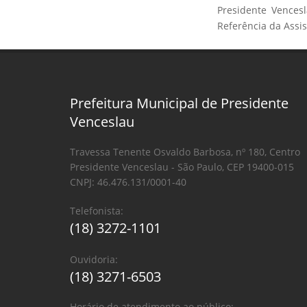
Presidente Vences
Referência da Assist
Prefeitura Municipal de Presidente
Venceslau
Travessa Tenente Osvaldo Barbosa, nº 180, Centro
Presidente Venceslau - São Paulo, CEP 19400-015
CNPJ: 46.476.131/0001-40
Telefonista:
(18) 3272-1101
Ouvidoria:
(18) 3271-6503
Horário de atendimento ao público: