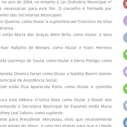
a no ano de 2004, no entanto a Lei Ordinária Municipal nº
es necessárias para este fim. O conselho é formado por
antes das Secretarias Municipais.
 Queiros, como titular e suplenteIsrael Francisco da Silva
perança.
estão Maria das Graças Melo Brito, como titular, e Vera
Nair Rafacho de Moraes, como titular e Yvani Herreira
da Lourenço de Souza, como titular e Décio Postigo, como
niela Oliveira Farias como titular e Natália Bonini Gomes
nicipal de Assistência Social.
de estão Elza Aparecida Porto, como titular, e Leonilda
ura está Débora Cristina Rosa como titular e Roseli dos
entando a Secretaria Municipal de Esportes estão Maria
idney Leal Sabino, como suplente.
nte para Presidente Venceslau, visto que recentemente
ulo Amigo do Idoso , e uma das etapas para que a cidade