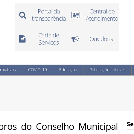
Portal da
Central de
transparência
Atendimento
Carta de
Ouvidoria
Serviços
ormativos
COVID-19
Educação
Publicações oficiais
os do Conselho Municipal
Se