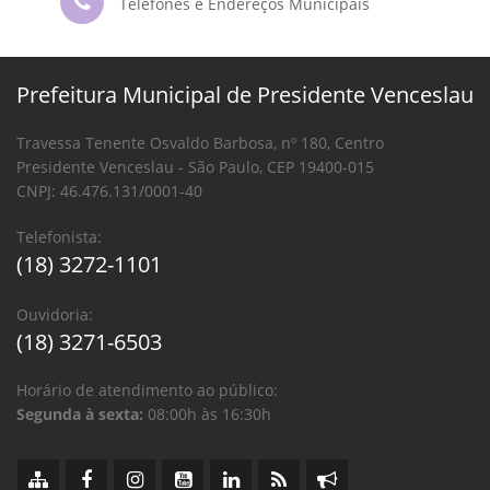
Telefones e Endereços Municipais
Prefeitura Municipal de Presidente Venceslau
Travessa Tenente Osvaldo Barbosa, nº 180, Centro
Presidente Venceslau - São Paulo, CEP 19400-015
CNPJ: 46.476.131/0001-40
Telefonista:
(18) 3272-1101
Ouvidoria:
(18) 3271-6503
Horário de atendimento ao público:
Segunda à sexta:
08:00h às 16:30h