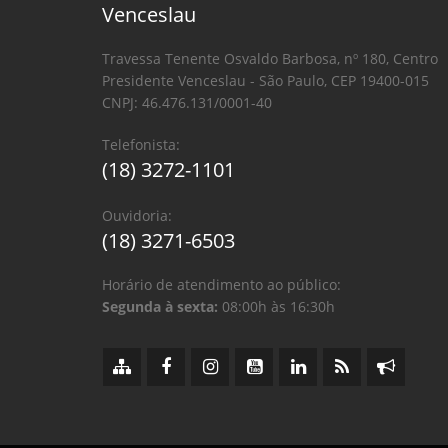
Venceslau
Travessa Tenente Osvaldo Barbosa, nº 180, Centro
Presidente Venceslau - São Paulo, CEP 19400-015
CNPJ: 46.476.131/0001-40
Telefonista:
(18) 3272-1101
Ouvidoria:
(18) 3271-6503
Horário de atendimento ao público:
Segunda à sexta:
08:00h às 16:30h