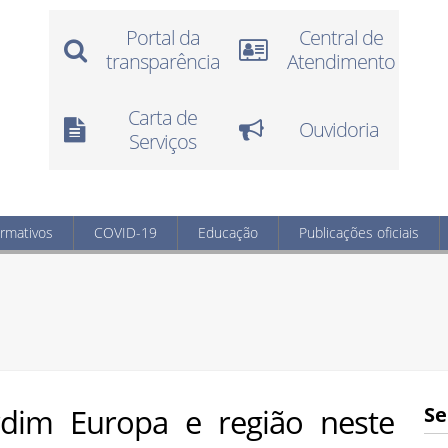
Portal da
Central de
transparência
Atendimento
Carta de
Ouvidoria
Serviços
ormativos
COVID-19
Educação
Publicações oficiais
ardim Europa e região neste
Se