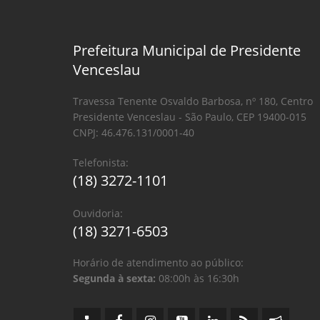
Prefeitura Municipal de Presidente
Venceslau
Travessa Tenente Osvaldo Barbosa, nº 180, Centro
Presidente Venceslau - São Paulo, CEP 19400-015
CNPJ: 46.476.131/0001-40
Telefonista:
(18) 3272-1101
Ouvidoria:
(18) 3271-6503
Horário de atendimento ao público:
Segunda à sexta:
08:00h às 16:30h