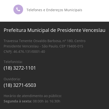
Telefones e Endereços Municipais
Prefeitura Municipal de Presidente Venceslau
Travessa Tenente Osvaldo Barbosa, nº 180, Centro
Presidente Venceslau - São Paulo, CEP 19400-015
CNPJ: 46.476.131/0001-40
Telefonista:
(18) 3272-1101
Ouvidoria:
(18) 3271-6503
Horário de atendimento ao público:
Segunda à sexta:
08:00h às 16:30h