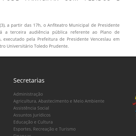
(3), a partir das 17h, o Anfiteatro Municipal de Presidente
á a terceira audiência pública referente ao Plano de
, executado pela Prefeitura de Presidente Venceslau em
ro Universitário Toledo Prudente.
Secretarias
Administração
Agricultura, Abastecimento e Meio Ambiente
Assistência Social
Assuntos Jurídicos
Educação e Cultura
Esportes, Recreação e Turismo
Finanças