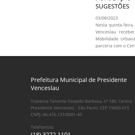
SUGESTÕES
03/08/2023
Nesta quinta-feira 
Venceslau receber
Mobilidade Urbana
parceria com o Cent
Prefeitura Municipal de Presidente
Venceslau
Travessa Tenente Osvaldo Barbosa, nº 180, Centro
Presidente Venceslau - São Paulo, CEP 19400-015
CNPJ: 46.476.131/0001-40
Telefonista:
(18) 3272-1101