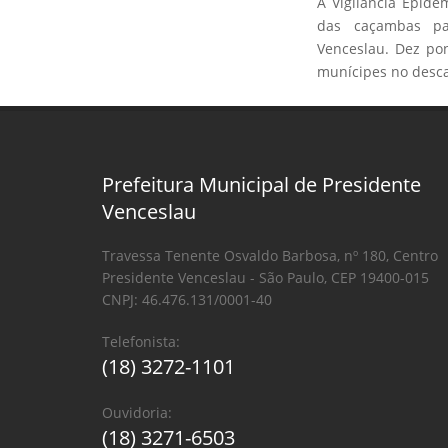
A Vigilância Epide
das caçambas par
Venceslau. Dez po
munícipes no desca
Prefeitura Municipal de Presidente
Venceslau
Travessa Tenente Osvaldo Barbosa, nº 180, Centro
Presidente Venceslau - São Paulo, CEP 19400-015
CNPJ: 46.476.131/0001-40
Telefonista:
(18) 3272-1101
Ouvidoria:
(18) 3271-6503