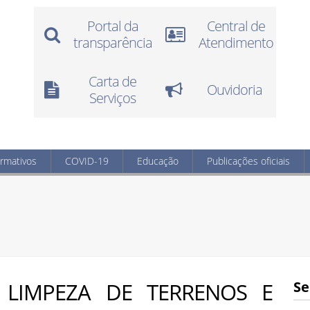
Portal da
Central de
transparência
Atendimento
Carta de
Ouvidoria
Serviços
ormativos
COVID-19
Educação
Publicações oficiais
A LIMPEZA DE TERRENOS E
Se