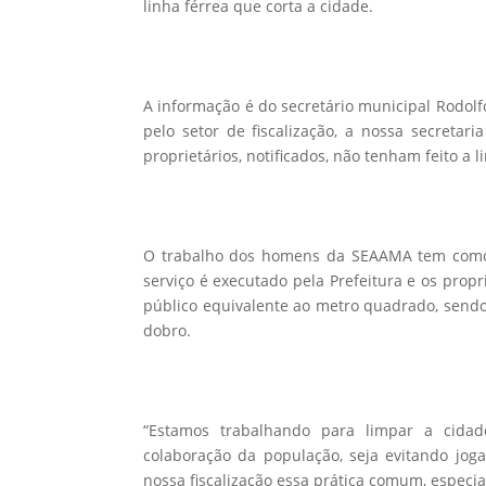
linha férrea que corta a cidade.
A informação é do secretário municipal Rodolfo
pelo setor de fiscalização, a nossa secretar
proprietários, notificados, não tenham feito a l
O trabalho dos homens da SEAAMA tem como 
serviço é executado pela Prefeitura e os prop
público equivalente ao metro quadrado, sendo
dobro.
“Estamos trabalhando para limpar a cida
colaboração da população, seja evitando joga
nossa fiscalização essa prática comum, especia