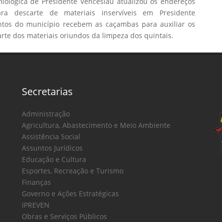
miológica de Presidente Venceslau atualizou os endereços
a descarte de materiais inservíveis em Presidente
ntos do município recebem as caçambas para auxiliar os
rte dos materiais oriundos da limpeza dos quintais.
Secretarias
Administração
Agricultura, Abastecimento e Meio Ambiente
Assistência Social
Assuntos Jurídicos
Educação e Cultura
Esportes, Recreação e Turismo
Finanças
Governo e Ações Estratégicas
IPREVEN
Obras e Serviços Públicos