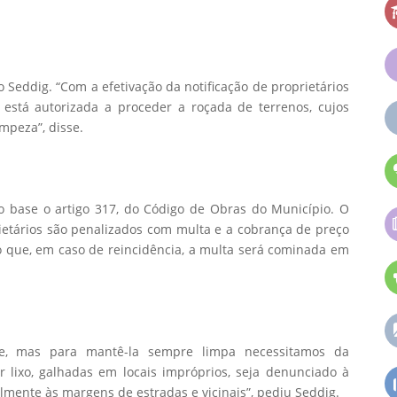
 Seddig. “Com a efetivação da notificação de proprietários
ia está autorizada a proceder a roçada de terrenos, cujos
impeza”, disse.
base o artigo 317, do Código de Obras do Município. O
rietários são penalizados com multa e a cobrança de preço
 que, em caso de reincidência, a multa será cominada em
de, mas para mantê-la sempre limpa necessitamos da
r lixo, galhadas em locais impróprios, seja denunciado à
lmente às margens de estradas e vicinais”, pediu Seddig.