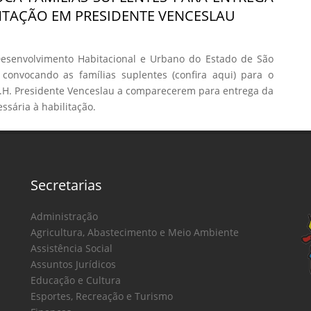
TAÇÃO EM PRESIDENTE VENCESLAU
senvolvimento Habitacional e Urbano do Estado de São
 convocando as famílias suplentes (confira aqui) para o
H. Presidente Venceslau a comparecerem para entrega da
sária à habilitação.
Secretarias
Administração
Agricultura, Abastecimento e Meio Ambiente
Assistência Social
Assuntos Jurídicos
Educação e Cultura
Esportes, Recreação e Turismo