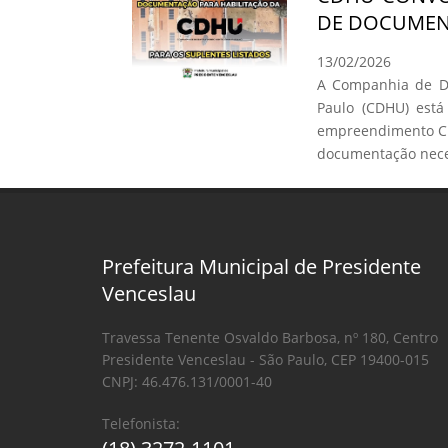
DE DOCUMEN
13/02/2026
A Companhia de De
Paulo (CDHU) está
empreendimento C.
documentação neces
Prefeitura Municipal de Presidente
Venceslau
Travessa Tenente Osvaldo Barbosa, nº 180, Centro
Presidente Venceslau - São Paulo, CEP 19400-015
CNPJ: 46.476.131/0001-40
Telefonista: