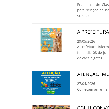
Preliminar de Cla
para seleção de b
Sub-50.
A PREFEITUR
29/05/2026
A Prefeitura infor
feira, dia 08 de ju
de cães e gatos.
ATENÇÃO, MO
27/04/2026
Começam amanhã as
CDHU CONVO