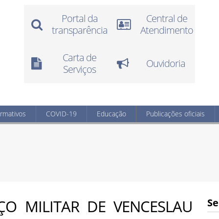
Portal da
Central de
transparência
Atendimento
Carta de
Ouvidoria
Serviços
ormativos
COVID-19
Educação
Publicações oficiais
ÇO MILITAR DE VENCESLAU
Se