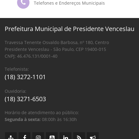
Telefones e Endereços Municipais
Prefeitura Municipal de Presidente Venceslau
Travessa Tenente Osvaldo Barbosa, nº 180, Centro
Presidente Venceslau - São Paulo, CEP 19400-015
CNPJ: 46.476.131/0001-40
Telefonista:
(18) 3272-1101
Ouvidoria:
(18) 3271-6503
Horário de atendimento ao público:
Segunda à sexta:
08:00h às 16:30h