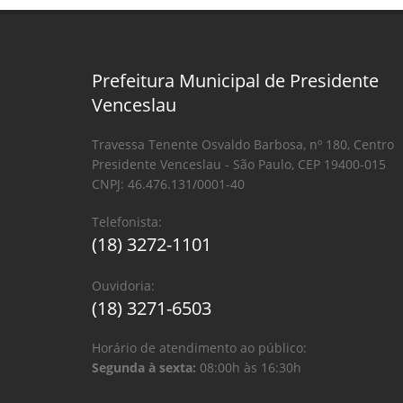
Prefeitura Municipal de Presidente
Venceslau
Travessa Tenente Osvaldo Barbosa, nº 180, Centro
Presidente Venceslau - São Paulo, CEP 19400-015
CNPJ: 46.476.131/0001-40
Telefonista:
(18) 3272-1101
Ouvidoria:
(18) 3271-6503
Horário de atendimento ao público:
Segunda à sexta:
08:00h às 16:30h