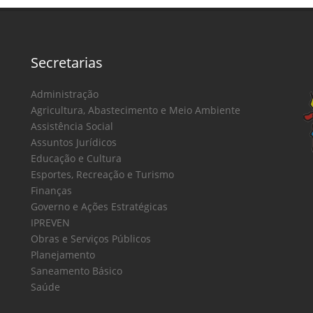
Secretarias
Administração
Agricultura, Abastecimento e Meio Ambiente
Assistência Social
Assuntos Jurídicos
Educação e Cultura
Esportes, Recreação e Turismo
Finanças
Governo e Ações Estratégicas
IPREVEN
Obras e Serviços Públicos
Planejamento
Saneamento Básico
Saúde