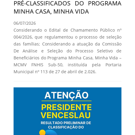
PRÉ-CLASSIFICADOS DO PROGRAMA
MINHA CASA, MINHA VIDA
06/07/2026
Considerando o Edital de Chamamento Público nº
004/2026, que regulamentou o processo de seleção
das famílias; Considerando a atuação da Comissão
De Análise e Seleção do Processo Seletivo de
Beneficiários do Programa Minha Casa, Minha Vida –
MCMV FNHIS Sub-50, instituída pela Portaria
Municipal nº 113 de 27 de abril de 2.026.