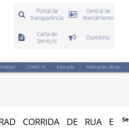
Portal da
Central de
transparência
Atendimento
Carta de
Ouvidoria
Serviços
ormativos
COVID-19
Educação
Publicações oficiais
 RAD CORRIDA DE RUA E
Se