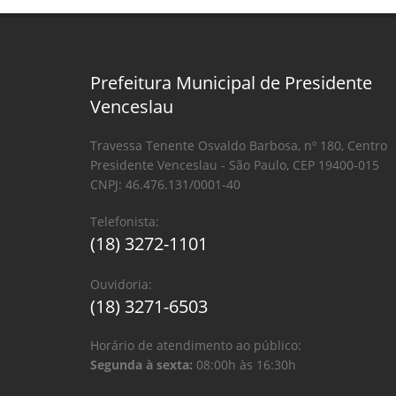
Prefeitura Municipal de Presidente
Venceslau
Travessa Tenente Osvaldo Barbosa, nº 180, Centro
Presidente Venceslau - São Paulo, CEP 19400-015
CNPJ: 46.476.131/0001-40
Telefonista:
(18) 3272-1101
Ouvidoria:
(18) 3271-6503
Horário de atendimento ao público:
Segunda à sexta:
08:00h às 16:30h