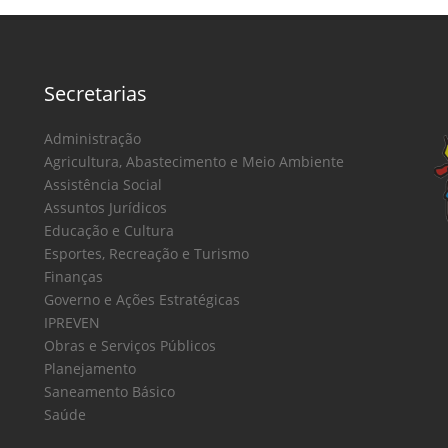
Secretarias
Administração
Agricultura, Abastecimento e Meio Ambiente
Assistência Social
Assuntos Jurídicos
Educação e Cultura
Esportes, Recreação e Turismo
Finanças
Governo e Ações Estratégicas
IPREVEN
Obras e Serviços Públicos
Planejamento
Saneamento Básico
Saúde