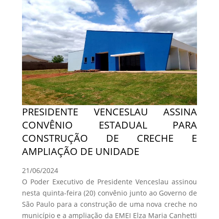
PRESIDENTE VENCESLAU ASSINA
CONVÊNIO ESTADUAL PARA
CONSTRUÇÃO DE CRECHE E
AMPLIAÇÃO DE UNIDADE
21/06/2024
O Poder Executivo de Presidente Venceslau assinou
nesta quinta-feira (20) convênio junto ao Governo de
São Paulo para a construção de uma nova creche no
município e a ampliação da EMEI Elza Maria Canhetti