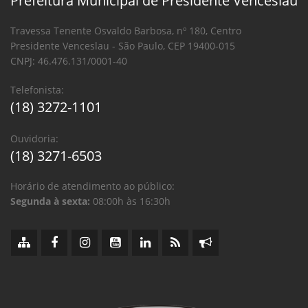
Prefeitura Municipal de Presidente Venceslau
Travessa Tenente Osvaldo Barbosa, nº 180, Centro
Presidente Venceslau - São Paulo, CEP 19400-015
CNPJ: 46.476.131/0001-40
Telefonista:
(18) 3272-1101
Ouvidoria:
(18) 3271-6503
Horário de atendimento ao público:
Segunda à sexta:
08:00h às 16:30h