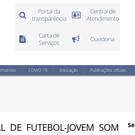
Portal da
Central de
transparência
Atendimento
Carta de
Ouvidoria
Serviços
ormativos
COVID-19
Educação
Publicações oficiais
AL DE FUTEBOL-JOVEM SOM
Se