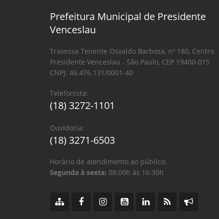
Prefeitura Municipal de Presidente
Venceslau
Travessa Tenente Osvaldo Barbosa, nº 180, Centro
Presidente Venceslau - São Paulo, CEP 19400-015
CNPJ: 46.476.131/0001-40
Telefonista:
(18) 3272-1101
Ouvidoria:
(18) 3271-6503
Horário de atendimento ao público:
Segunda à sexta:
08:00h às 16:30h