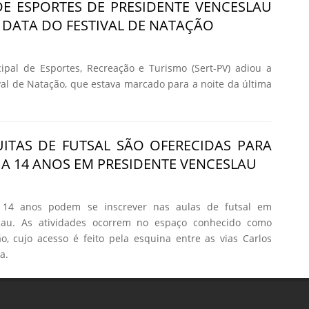
DE ESPORTES DE PRESIDENTE VENCESLAU
 DATA DO FESTIVAL DE NATAÇÃO
ipal de Esportes, Recreação e Turismo (Sert-PV) adiou a
ival de Natação, que estava marcado para a noite da última
ITAS DE FUTSAL SÃO OFERECIDAS PARA
2 A 14 ANOS EM PRESIDENTE VENCESLAU
 14 anos podem se inscrever nas aulas de futsal em
slau. As atividades ocorrem no espaço conhecido como
, cujo acesso é feito pela esquina entre as vias Carlos
a.