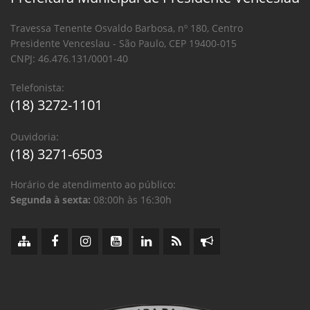
Travessa Tenente Osvaldo Barbosa, nº 180, Centro
Presidente Venceslau - São Paulo, CEP 19400-015
CNPJ: 46.476.131/0001-40
Telefonista:
(18) 3272-1101
Ouvidoria:
(18) 3271-6503
Horário de atendimento ao público:
Segunda à sexta:
08:00h às 16:30h