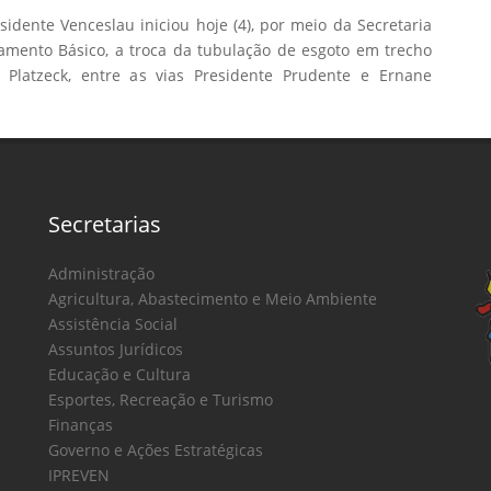
sidente Venceslau iniciou hoje (4), por meio da Secretaria
amento Básico, a troca da tubulação de esgoto em trecho
 Platzeck, entre as vias Presidente Prudente e Ernane
Secretarias
Administração
Agricultura, Abastecimento e Meio Ambiente
Assistência Social
Assuntos Jurídicos
Educação e Cultura
Esportes, Recreação e Turismo
Finanças
Governo e Ações Estratégicas
IPREVEN