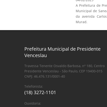
A Prefeitura de Pre
Municipal de Sane
da avenida Carlos
Murad.
Prefeitura Municipal de Presidente
Venceslau
Travessa Tenente Osvaldo Barbosa, nº 180, Centro
Presidente Venceslau - São Paulo, CEP 19400-015
CNPJ: 46.476.131/0001-40
Telefonista:
(18) 3272-1101
Ouvidoria: