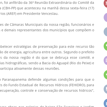
n, foi anfitrião da 36ª Reunião Extraordinária do Comitê da
 (CBH-PP) que aconteceu na manhã dessa sexta-feira (17)
rios (AREF) em Presidente Venceslau.
tes de Câmaras Municipais da nossa região, funcionários e
os e demais representantes dos municípios que compõem o
abelecer estratégias de preservação para este recurso tão
o de energia, agricultura entre outros. Segundo o prefeito
as da nossa região é do que se debruça esse comitê, e
as hidrográficas, sendo a Bacia do Aguapé (Rio do Peixe) e
articipa ativamente dessas reuniões.
 do Paranapanema defende algumas condições para que o
és do Fundo Estadual de Recursos Hídricos (FEHIDRO), para
ecuperação, controle e conservação de recursos hídricos",
ara obras nas galerias do bairro São Francisco e Jardim