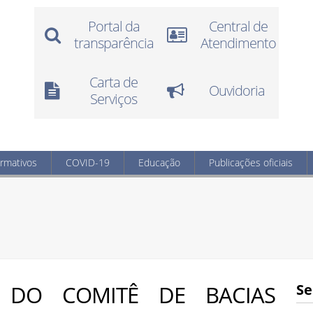
Portal da
Central de
transparência
Atendimento
Carta de
Ouvidoria
Serviços
ormativos
COVID-19
Educação
Publicações oficiais
 DO COMITÊ DE BACIAS
Se