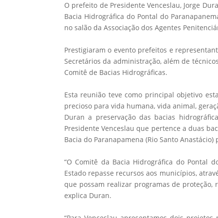
O prefeito de Presidente Venceslau, Jorge Dura
Bacia Hidrográfica do Pontal do Paranapanema
no salão da Associação dos Agentes Penitenciá
Prestigiaram o evento prefeitos e representan
Secretários da administração, além de técnic
Comitê de Bacias Hidrográficas.
Esta reunião teve como principal objetivo est
precioso para vida humana, vida animal, geraçã
Duran a preservação das bacias hidrográfic
Presidente Venceslau que pertence a duas baci
Bacia do Paranapamena (Rio Santo Anastácio) p
“O Comitê da Bacia Hidrográfica do Pontal
Estado repasse recursos aos municípios, atrav
que possam realizar programas de proteção, r
explica Duran.
“Para Venceslau apresentamos dois projetos p