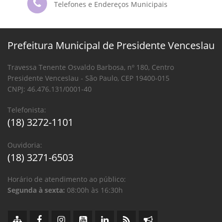
Telefones e Endereços Municipais
Prefeitura Municipal de Presidente Venceslau
Travessa Tenente Osvaldo Barbosa, nº 180, Centro
Presidente Venceslau - São Paulo, CEP 19400-015
CNPJ: 46.476.131/0001-40
Telefonista:
(18) 3272-1101
Ouvidoria:
(18) 3271-6503
Horário de atendimento ao público:
Segunda à sexta:
08:00h às 16:30h