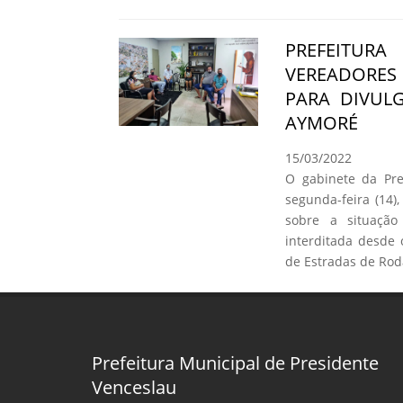
PREFEITURA
VEREADORE
PARA DIVUL
AYMORÉ
15/03/2022
O gabinete da Pre
segunda-feira (14
sobre a situação
interditada desde
de Estradas de Rod
Prefeitura Municipal de Presidente
Venceslau