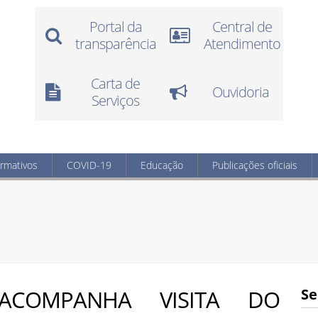
Portal da
Central de
transparência
Atendimento
Carta de
Ouvidoria
Serviços
ormativos
COVID-19
Educação
Publicações oficiais
ACOMPANHA VISITA DO
Se