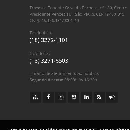
Travessa Tenente Osvaldo Barbosa, nº 180, Centro
Presidente Venceslau - São Paulo, CEP 19400-015
CNPJ: 46.476.131/0001-40
Telefonista:
(18) 3272-1101
Ouvidoria:
(18) 3271-6503
Horário de atendimento ao público:
Segunda à sexta:
08:00h às 16:30h