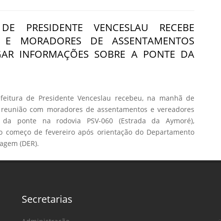
 DE PRESIDENTE VENCESLAU RECEBE
S E MORADORES DE ASSENTAMENTOS
GAR INFORMAÇÕES SOBRE A PONTE DA
feitura de Presidente Venceslau recebeu, na manhã de
), reunião com moradores de assentamentos e vereadores
 da ponte na rodovia PSV-060 (Estrada da Aymoré),
 o começo de fevereiro após orientação do Departamento
agem (DER).
Secretarias