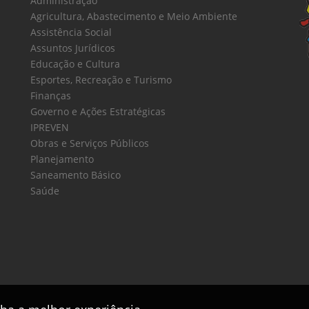
Administração
Agricultura, Abastecimento e Meio Ambiente
Assistência Social
Assuntos Jurídicos
Educação e Cultura
Esportes, Recreação e Turismo
Finanças
Governo e Ações Estratégicas
IPREVEN
Obras e Serviços Públicos
Planejamento
Saneamento Básico
Saúde