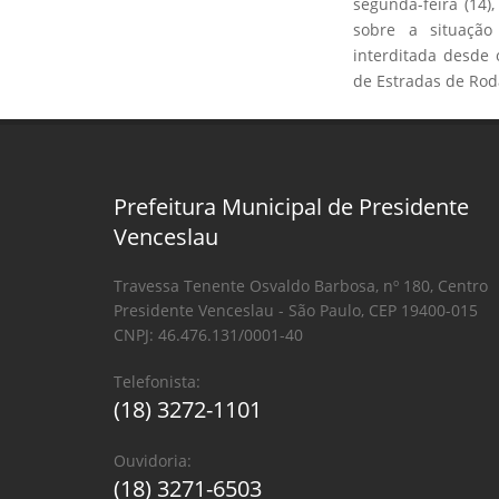
segunda-feira (14
sobre a situação
interditada desde
de Estradas de Rod
Prefeitura Municipal de Presidente
Venceslau
Travessa Tenente Osvaldo Barbosa, nº 180, Centro
Presidente Venceslau - São Paulo, CEP 19400-015
CNPJ: 46.476.131/0001-40
Telefonista:
(18) 3272-1101
Ouvidoria:
(18) 3271-6503