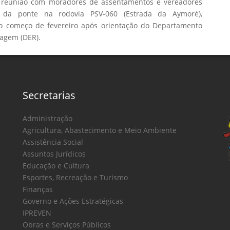
), reunião com moradores de assentamentos e vereadores
 da ponte na rodovia PSV-060 (Estrada da Aymoré),
 o começo de fevereiro após orientação do Departamento
agem (DER).
Secretarias
Administração
Agricultura, Abastecimento e Meio Ambiente
Assistência Social
Assuntos Jurídicos
Educação e Cultura
Esportes, Recreação e Turismo
Finanças
Governo e Ações Estratégicas
IPREVEN
Obras e Serviços Públicos