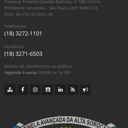
Travessa Tenente Osvaldo Barbosa, nº 180, Centro
Presidente Venceslau - São Paulo, CEP 19400-015
CNPJ: 46.476.131/0001-40
Telefonista:
(18) 3272-1101
Ouvidoria:
(18) 3271-6503
Horário de atendimento ao público:
Segunda à sexta:
08:00h às 16:30h