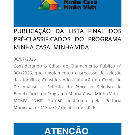
PUBLICAÇÃO DA LISTA FINAL DOS
PRÉ-CLASSIFICADOS DO PROGRAMA
MINHA CASA, MINHA VIDA
06/07/2026
Considerando o Edital de Chamamento Público nº
004/2026, que regulamentou o processo de seleção
das famílias; Considerando a atuação da Comissão
De Análise e Seleção do Processo Seletivo de
Beneficiários do Programa Minha Casa, Minha Vida –
MCMV FNHIS Sub-50, instituída pela Portaria
Municipal nº 113 de 27 de abril de 2.026.