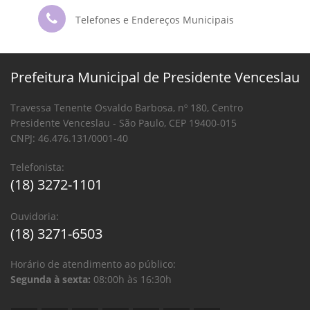
Telefones e Endereços Municipais
Prefeitura Municipal de Presidente Venceslau
Travessa Tenente Osvaldo Barbosa, nº 180, Centro
Presidente Venceslau - São Paulo, CEP 19400-015
CNPJ: 46.476.131/0001-40
Telefonista:
(18) 3272-1101
Ouvidoria:
(18) 3271-6503
Horário de atendimento ao público:
Segunda à sexta:
08:00h às 16:30h