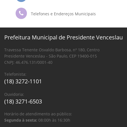
Telefones e Endereços Municipais
Prefeitura Municipal de Presidente Venceslau
Travessa Tenente Osvaldo Barbosa, nº 180, Centro
Presidente Venceslau - São Paulo, CEP 19400-015
CNPJ: 46.476.131/0001-40
Telefonista:
(18) 3272-1101
Ouvidoria:
(18) 3271-6503
Horário de atendimento ao público:
Segunda à sexta:
08:00h às 16:30h