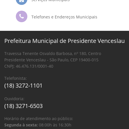
Telefones e Endereços Municipais
Prefeitura Municipal de Presidente Venceslau
Travessa Tenente Osvaldo Barbosa, nº 180, Centro
Presidente Venceslau - São Paulo, CEP 19400-015
CNPJ: 46.476.131/0001-40
Telefonista:
(18) 3272-1101
Ouvidoria:
(18) 3271-6503
Horário de atendimento ao público:
Segunda à sexta:
08:00h às 16:30h