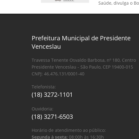
Saúde, divulga o B
Prefeitura Municipal de Presidente
Venceslau
Travessa Tenente Osvaldo Barbosa, nº 180, Centro
Presidente Venceslau - São Paulo, CEP 19400-015
CNPJ: 46.476.131/0001-40
Telefonista:
(18) 3272-1101
Ouvidoria:
(18) 3271-6503
Horário de atendimento ao público:
Segunda à sexta:
08:00h às 16:30h