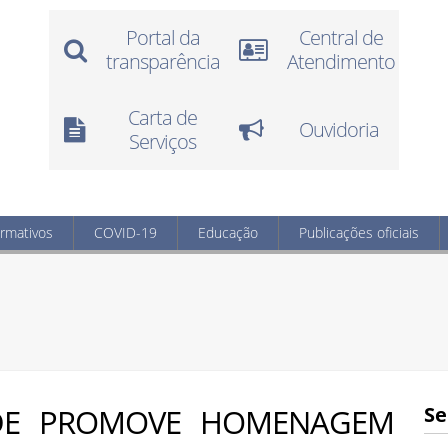
Portal da
Central de
transparência
Atendimento
Carta de
Ouvidoria
Serviços
ormativos
COVID-19
Educação
Publicações oficiais
ÚDE PROMOVE HOMENAGEM
Se