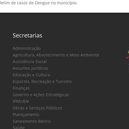
oletim de casos de Dengue no município.
Secretarias
Administração
Agricultura, Abastecimento e Meio Ambiente
Assistência Social
Assuntos Jurídicos
Educação e Cultura
Esportes, Recreação e Turismo
Finanças
Governo e Ações Estratégicas
IPREVEN
Obras e Serviços Públicos
Planejamento
Saneamento Básico
Saúde