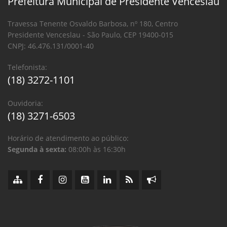
Prefeitura Municipal de Presidente Venceslau
Travessa Tenente Osvaldo Barbosa, nº 180, Centro
Presidente Venceslau - São Paulo, CEP 19400-015
CNPJ: 46.476.131/0001-40
Telefonista:
(18) 3272-1101
Ouvidoria:
(18) 3271-6503
Horário de atendimento ao público:
Segunda à sexta:
08:00h às 16:30h