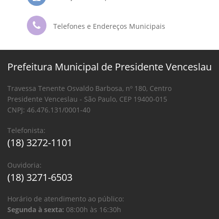
Telefones e Endereços Municipais
Prefeitura Municipal de Presidente Venceslau
Travessa Tenente Osvaldo Barbosa, nº 180, Centro
Presidente Venceslau - São Paulo, CEP 19400-015
CNPJ: 46.476.131/0001-40
Telefonista:
(18) 3272-1101
Ouvidoria:
(18) 3271-6503
Horário de atendimento ao público:
Segunda à sexta:
08:00h às 16:30h