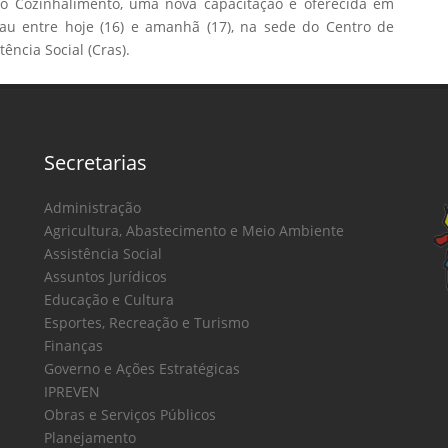
to Cozinhalimento, uma nova capacitação é oferecida em
lau entre hoje (16) e amanhã (17), na sede do Centro de
ência Social (Cras).
Secretarias
Administração
Agricultura, Abastecimento e Meio Ambiente
Assistência Social
Assuntos Jurídicos
Educação e Cultura
Esportes, Recreação e Turismo
Finanças
Governo e Ações Estratégicas
IPREVEN
Obras e Serviços Públicos
Planejamento