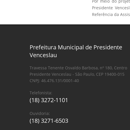
Por meio do proje
Presidente Vences
Referência da Assist
Prefeitura Municipal de Presidente
Venceslau
Travessa Tenente Osvaldo Barbosa, nº 180, Centro
Presidente Venceslau - São Paulo, CEP 19400-015
CNPJ: 46.476.131/0001-40
Telefonista:
(18) 3272-1101
Ouvidoria:
(18) 3271-6503