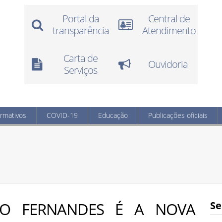
Portal da
Central de
transparência
Atendimento
Carta de
Ouvidoria
Serviços
ormativos
COVID-19
Educação
Publicações oficiais
MO FERNANDES É A NOVA
Se