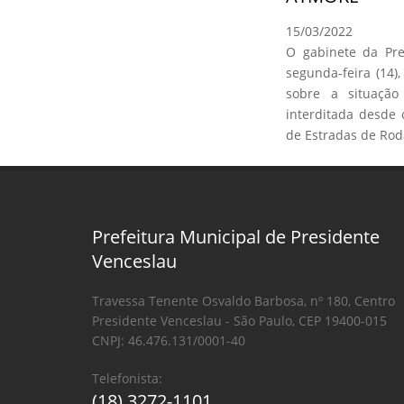
15/03/2022
O gabinete da Pre
segunda-feira (14
sobre a situação
interditada desde
de Estradas de Rod
Prefeitura Municipal de Presidente
Venceslau
Travessa Tenente Osvaldo Barbosa, nº 180, Centro
Presidente Venceslau - São Paulo, CEP 19400-015
CNPJ: 46.476.131/0001-40
Telefonista:
(18) 3272-1101