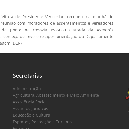
feitura de Presidente Venceslau recebeu, na manhã de
), reunião com moradores de assentamentos e vereadores
 da ponte na rodovia PSV-060 (Estrada da Aymoré),
 o começo de fevereiro após orientação do Departamento
agem (DER).
Secretarias
Administração
Agricultura, Abastecimento e Meio Ambiente
Assistência Social
Assuntos Jurídicos
Educação e Cultura
Esportes, Recreação e Turismo
Finanças