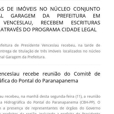
IAS DE IMÓVEIS NO NÚCLEO CONJUNTO
NAL GARAGEM DA PREFEITURA EM
E VENCESLAU, RECEBEM ESCRITURAS
ATRAVÉS DO PROGRAMA CIDADE LEGAL
feitura de Presidente Venceslau recebeu, na tarde de
 entrega de titulação de três imóveis localizados no núcleo
nal Garagem da Prefeitura.
Venceslau recebe reunião do Comitê de
áfica do Pontal do Paranapanema
au recebeu, na manhã desta segunda-feira (11), a reunião
a Hidrográfica do Pontal do Paranapanema (CBH-PP). O
m a presença de representantes de órgãos do Governo
s prefeitos da região, incluindo a prefeita de Presidente