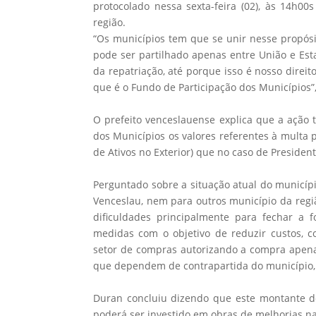
protocolado nessa sexta-feira (02), às 14h00
região.
“Os municípios tem que se unir nesse propósi
pode ser partilhado apenas entre União e Est
da repatriação, até porque isso é nosso direi
que é o Fundo de Participação dos Municípios”
O prefeito venceslauense explica que a ação 
dos Municípios os valores referentes à multa pr
de Ativos no Exterior) que no caso de Presiden
Perguntado sobre a situação atual do municíp
Venceslau, nem para outros município da regi
dificuldades principalmente para fechar a
medidas com o objetivo de reduzir custos, c
setor de compras autorizando a compra apenas
que dependem de contrapartida do município,
Duran concluiu dizendo que este montante do
poderá ser investido em obras de melhorias n