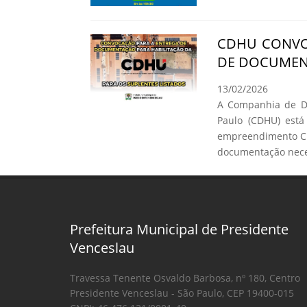
CDHU CONVO
DE DOCUMEN
13/02/2026
A Companhia de De
Paulo (CDHU) está
empreendimento C.
documentação neces
Prefeitura Municipal de Presidente
Venceslau
Travessa Tenente Osvaldo Barbosa, nº 180, Centro
Presidente Venceslau - São Paulo, CEP 19400-015