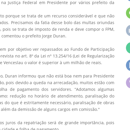
s na Justiça Federal em Presidente por vários prefeito da
to porque se trata de um recurso considerável e que não
ados. Precisamos da fatia desse bolo das multas oriundas
to, pois se trata de imposto de renda e deve compor o FPM,
, comentou o prefeito Jorge Duran.
tem por objetivo ver repassados ao Fundo de Participação
evista no art. 8º da Lei nº 13.254/16 (Lei de Regularização
te Venceslau o valor é superior à um milhão de reais.
io, Duran informou que não está boa nem para Presidente
ão, pois devido a queda na arrecadação, muitos estão com
 folha de pagamento dos servidores. “Adotamos algumas
omo: redução no horário de atendimento, paralisação do
 do que é estritamente necessário, paralisação de obras
 além da demissão de alguns cargos em comissão."
s juros da repatriação será de grande importância, pois
a cidade e folha de pagamento.