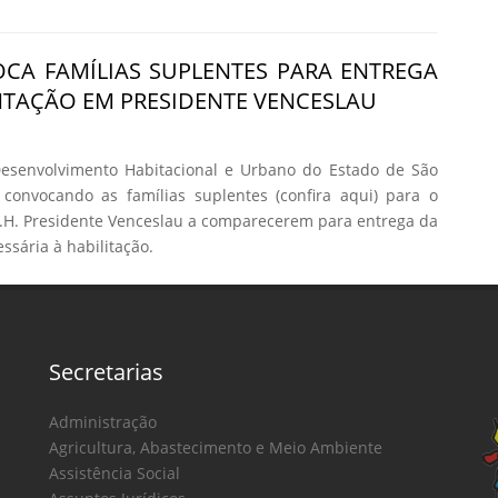
CA FAMÍLIAS SUPLENTES PARA ENTREGA
TAÇÃO EM PRESIDENTE VENCESLAU
senvolvimento Habitacional e Urbano do Estado de São
 convocando as famílias suplentes (confira aqui) para o
H. Presidente Venceslau a comparecerem para entrega da
sária à habilitação.
Secretarias
Administração
Agricultura, Abastecimento e Meio Ambiente
Assistência Social