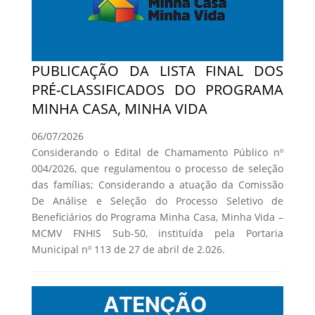
PUBLICAÇÃO DA LISTA FINAL DOS
PRÉ-CLASSIFICADOS DO PROGRAMA
MINHA CASA, MINHA VIDA
06/07/2026
Considerando o Edital de Chamamento Público nº
004/2026, que regulamentou o processo de seleção
das famílias; Considerando a atuação da Comissão
De Análise e Seleção do Processo Seletivo de
Beneficiários do Programa Minha Casa, Minha Vida –
MCMV FNHIS Sub-50, instituída pela Portaria
Municipal nº 113 de 27 de abril de 2.026.