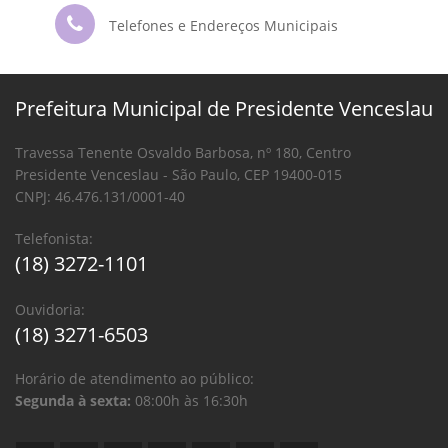
Telefones e Endereços Municipais
Prefeitura Municipal de Presidente Venceslau
Travessa Tenente Osvaldo Barbosa, nº 180, Centro
Presidente Venceslau - São Paulo, CEP 19400-015
CNPJ: 46.476.131/0001-40
Telefonista:
(18) 3272-1101
Ouvidoria:
(18) 3271-6503
Horário de atendimento ao público:
Segunda à sexta:
08:00h às 16:30h