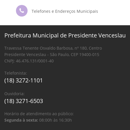
Telefones e Endereços Municipais
Prefeitura Municipal de Presidente Venceslau
Travessa Tenente Osvaldo Barbosa, nº 180, Centro
Presidente Venceslau - São Paulo, CEP 19400-015
CNPJ: 46.476.131/0001-40
Telefonista:
(18) 3272-1101
Ouvidoria:
(18) 3271-6503
Horário de atendimento ao público:
Segunda à sexta:
08:00h às 16:30h