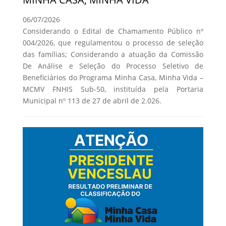
06/07/2026
Considerando o Edital de Chamamento Público nº
004/2026, que regulamentou o processo de seleção
das famílias; Considerando a atuação da Comissão
De Análise e Seleção do Processo Seletivo de
Beneficiários do Programa Minha Casa, Minha Vida –
MCMV FNHIS Sub-50, instituída pela Portaria
Municipal nº 113 de 27 de abril de 2.026.