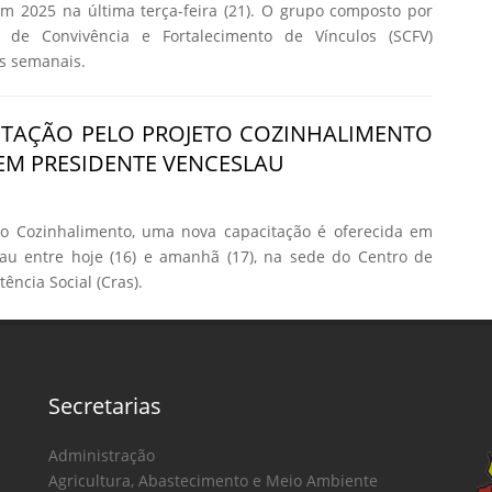
m 2025 na última terça-feira (21). O grupo composto por
o de Convivência e Fortalecimento de Vínculos (SCFV)
es semanais.
ITAÇÃO PELO PROJETO COZINHALIMENTO
 EM PRESIDENTE VENCESLAU
to Cozinhalimento, uma nova capacitação é oferecida em
lau entre hoje (16) e amanhã (17), na sede do Centro de
ência Social (Cras).
Secretarias
Administração
Agricultura, Abastecimento e Meio Ambiente