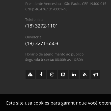
Presidente Venceslau - São Paulo, CEP 19400-015
CNPJ: 46.476.131/0001-40
Telefonista:
(18) 3272-1101
Ouvidoria:
(18) 3271-6503
Horário de atendimento ao público:
Segunda à sexta:
08:00h às 16:30h
Este site usa cookies para garantir que você obte