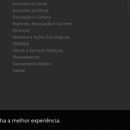
Assistência Social
Assuntos Jurídicos
Educação e Cultura
Esportes, Recreação e Turismo
Finanças
Governo e Ações Estratégicas
IPREVEN
Obras e Serviços Públicos
Planejamento
Saneamento Básico
Saúde
nha a melhor experiência.
Este sítio foi desenvolvido pelo
CPD
da
PMPV
2017