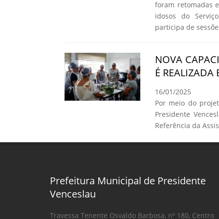
foram retomadas e
idosos do Serviç
participa de sessõ
NOVA CAPAC
É REALIZADA
16/01/2025
Por meio do proje
Presidente Vences
Referência da Assist
Prefeitura Municipal de Presidente
Venceslau
Travessa Tenente Osvaldo Barbosa, nº 180, Centro