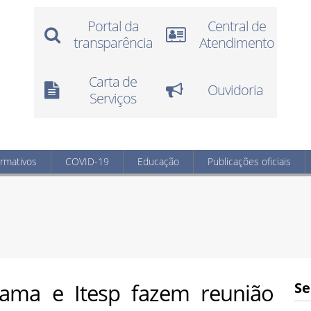
Portal da
Central de
transparência
Atendimento
Carta de
Ouvidoria
Serviços
ormativos
COVID-19
Educação
Publicações oficiais
eaama e Itesp fazem reunião
Se