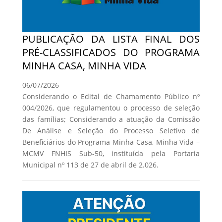
PUBLICAÇÃO DA LISTA FINAL DOS
PRÉ-CLASSIFICADOS DO PROGRAMA
MINHA CASA, MINHA VIDA
06/07/2026
Considerando o Edital de Chamamento Público nº
004/2026, que regulamentou o processo de seleção
das famílias; Considerando a atuação da Comissão
De Análise e Seleção do Processo Seletivo de
Beneficiários do Programa Minha Casa, Minha Vida –
MCMV FNHIS Sub-50, instituída pela Portaria
Municipal nº 113 de 27 de abril de 2.026.