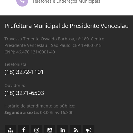
Telefones e Endereços Municipais
Prefeitura Municipal de Presidente Venceslau
Travessa Tenente Osvaldo Barbosa, nº 180, Centro
Presidente Venceslau - São Paulo, CEP 19400-015
CNPJ: 46.476.131/0001-40
Telefonista:
(18) 3272-1101
Ouvidoria:
(18) 3271-6503
Horário de atendimento ao público:
Segunda à sexta:
08:00h às 16:30h