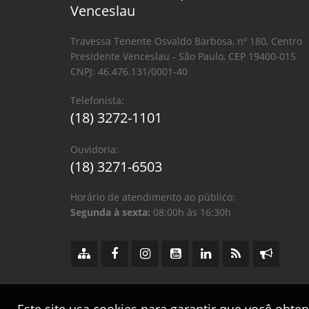
Venceslau
Travessa Tenente Osvaldo Barbosa, nº 180, Centro
Presidente Venceslau - São Paulo, CEP 19400-015
CNPJ: 46.476.131/0001-40
Telefonista:
(18) 3272-1101
Ouvidoria:
(18) 3271-6503
Horário de atendimento ao público:
Segunda à sexta:
08:00h às 16:30h