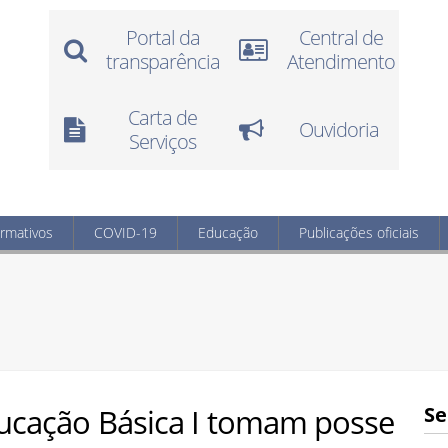
Portal da
Central de
transparência
Atendimento
Carta de
Ouvidoria
Serviços
ormativos
COVID-19
Educação
Publicações oficiais
ducação Básica I tomam posse
Se