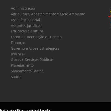
Administração
Agricultura, Abastecimento e Meio Ambiente
Assistência Social
Assuntos Jurídicos
Educação e Cultura
Esportes, Recreação e Turismo
Finanças
Governo e Ações Estratégicas
IPREVEN
Obras e Serviços Públicos
Planejamento
Saneamento Básico
Saúde