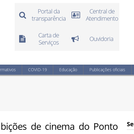
Portal da
Central de
transparência
Atendimento
Carta de
Ouvidoria
Serviços
ormativos
COVID-19
Educação
Publicações oficiais
xibições de cinema do Ponto
Se