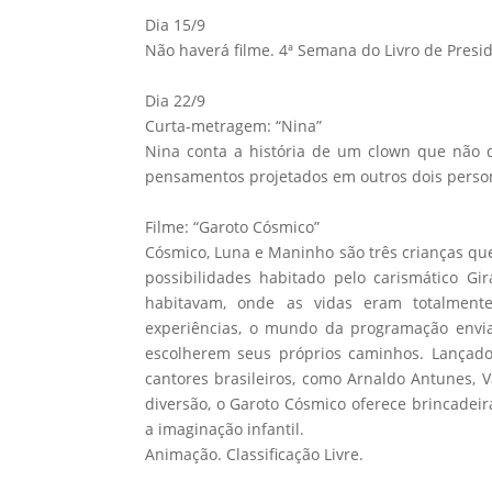
Dia 15/9
Não haverá filme. 4ª Semana do Livro de Presi
Dia 22/9
Curta-metragem: “Nina”
Nina conta a história de um clown que não d
pensamentos projetados em outros dois persona
Filme: “Garoto Cósmico”
Cósmico, Luna e Maninho são três crianças qu
possibilidades habitado pelo carismático G
habitavam, onde as vidas eram totalment
experiências, o mundo da programação envia
escolherem seus próprios caminhos. Lançado 
cantores brasileiros, como Arnaldo Antunes, 
diversão, o Garoto Cósmico oferece brincadeir
a imaginação infantil.
Animação. Classificação Livre.