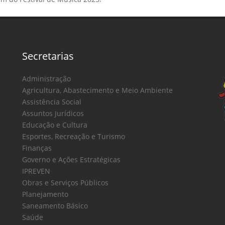
Secretarias
Administração
Agricultura, Abastecimento e Meio Ambiente
Assistência Social
Assuntos Jurídicos
Educação e Cultura
Esportes, Recreação e Turismo
Finanças
Governo e Ações Estratégicas
IPREVEN
Obras e Serviços Públicos
Planejamento
Saneamento Básico
Saúde