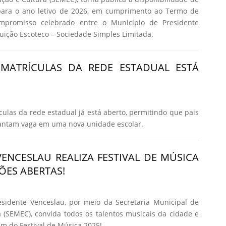
para o ano letivo de 2026, em cumprimento ao Termo de
mpromisso celebrado entre o Município de Presidente
tuição Escoteco – Sociedade Simples Limitada.
 MATRÍCULAS DA REDE ESTADUAL ESTÁ
culas da rede estadual já está aberto, permitindo que pais
rantam vaga em uma nova unidade escolar.
VENCESLAU REALIZA FESTIVAL DE MÚSICA
ÕES ABERTAS!
esidente Venceslau, por meio da Secretaria Municipal de
 (SEMEC), convida todos os talentos musicais da cidade e
em do Festival de Música 2025!