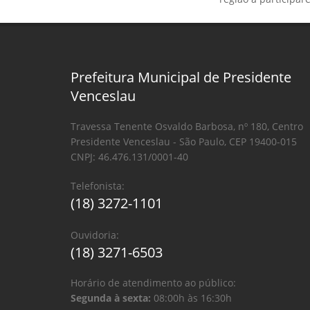
Prefeitura Municipal de Presidente
Venceslau
Travessa Tenente Osvaldo Barbosa, nº 180, Centro
Presidente Venceslau - São Paulo, CEP 19400-015
CNPJ: 46.476.131/0001-40
Telefonista:
(18) 3272-1101
Ouvidoria:
(18) 3271-6503
Horário de atendimento ao público:
Segunda à sexta:
08:00h às 16:30h