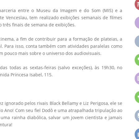
 parceria entre o Museu da Imagem e do Som (MIS) e a
te Venceslau, tem realizado exibições semanais de filmes
três finais de semana de exibições.
nema, a fim de contribuir para a formação de plateias, a
al. Para isso, conta também com atividades paralelas como
um pouco mais sobre o universo dos audiovisuais.
das todas as sextas-feiras (salvo exceções), às 19h30, no
nida Princesa Isabel, 115.
ignorado pelos rivais Black Bellamy e Liz Perigosa, ele se
do Ano! Com seu fiel Dodô e uma atrapalhada tripulação ao
r uma rainha diabólica, salvar um jovem cientista e jamais
ntura!