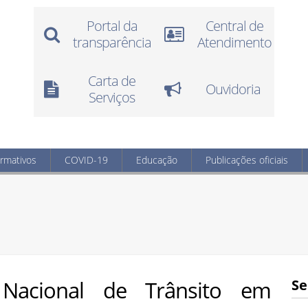
Portal da
Central de
transparência
Atendimento
Carta de
Ouvidoria
Serviços
ormativos
COVID-19
Educação
Publicações oficiais
acional de Trânsito em
Se