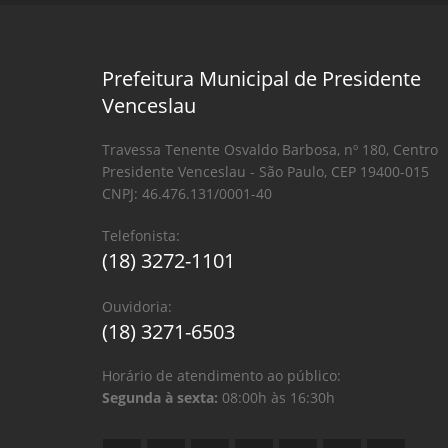
Prefeitura Municipal de Presidente
Venceslau
Travessa Tenente Osvaldo Barbosa, nº 180, Centro
Presidente Venceslau - São Paulo, CEP 19400-015
CNPJ: 46.476.131/0001-40
Telefonista:
(18) 3272-1101
Ouvidoria:
(18) 3271-6503
Horário de atendimento ao público:
Segunda à sexta:
08:00h às 16:30h