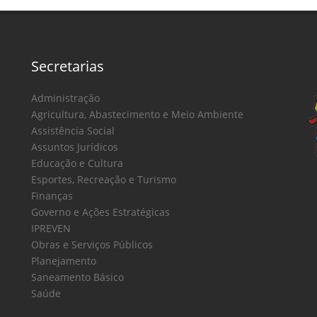
Secretarias
Administração
Agricultura, Abastecimento e Meio Ambiente
Assistência Social
Assuntos Jurídicos
Educação e Cultura
Esportes, Recreação e Turismo
Finanças
Governo e Ações Estratégicas
IPREVEN
Obras e Serviços Públicos
Planejamento
Saneamento Básico
Saúde