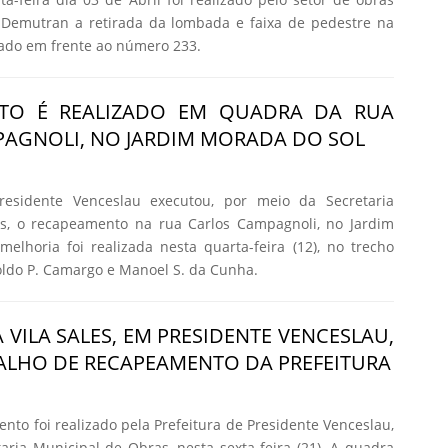
Demutran a retirada da lombada e faixa de pedestre na
ado em frente ao número 233.
TO É REALIZADO EM QUADRA DA RUA
AGNOLI, NO JARDIM MORADA DO SOL
residente Venceslau executou, por meio da Secretaria
s, o recapeamento na rua Carlos Campagnoli, no Jardim
elhoria foi realizada nesta quarta-feira (12), no trecho
oldo P. Camargo e Manoel S. da Cunha.
 VILA SALES, EM PRESIDENTE VENCESLAU,
ALHO DE RECAPEAMENTO DA PREFEITURA
to foi realizado pela Prefeitura de Presidente Venceslau,
aria Municipal de Obras, nesta sexta-feira (21). A quadra