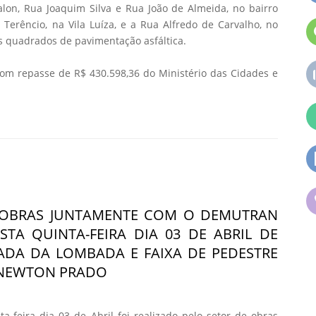
lon, Rua Joaquim Silva e Rua João de Almeida, no bairro
 Terêncio, na Vila Luíza, e a Rua Alfredo de Carvalho, no
os quadrados de pavimentação asfáltica.
 com repasse de R$ 430.598,36 do Ministério das Cidades e
 OBRAS JUNTAMENTE COM O DEMUTRAN
STA QUINTA-FEIRA DIA 03 DE ABRIL DE
RADA DA LOMBADA E FAIXA DE PEDESTRE
 NEWTON PRADO
-feira dia 03 de Abril foi realizado pelo setor de obras