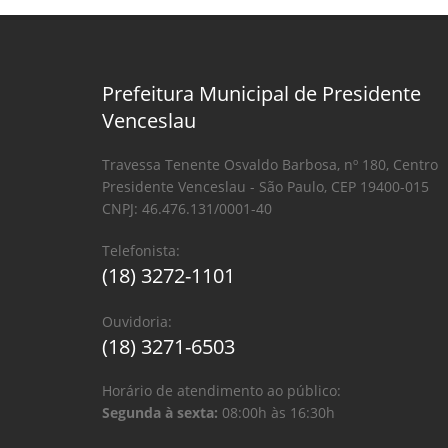
Prefeitura Municipal de Presidente
Venceslau
Travessa Tenente Osvaldo Barbosa, nº 180, Centro
Presidente Venceslau - São Paulo, CEP 19400-015
CNPJ: 46.476.131/0001-40
Telefonista:
(18) 3272-1101
Ouvidoria:
(18) 3271-6503
Horário de atendimento ao público:
Segunda à sexta:
08:00h às 16:30h