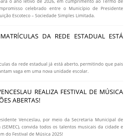
para o ano letivo de 2026, em cumprimento ao Termo de
mpromisso celebrado entre o Município de Presidente
tuição Escoteco – Sociedade Simples Limitada.
 MATRÍCULAS DA REDE ESTADUAL ESTÁ
culas da rede estadual já está aberto, permitindo que pais
rantam vaga em uma nova unidade escolar.
VENCESLAU REALIZA FESTIVAL DE MÚSICA
ÕES ABERTAS!
esidente Venceslau, por meio da Secretaria Municipal de
 (SEMEC), convida todos os talentos musicais da cidade e
em do Festival de Música 2025!