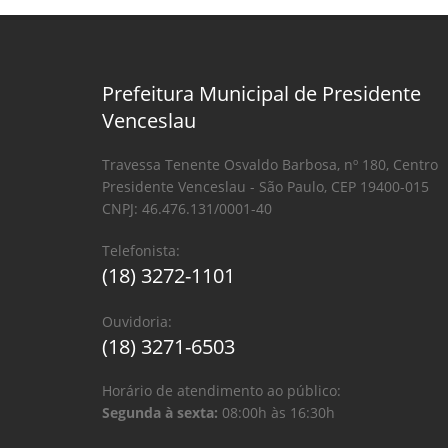
Prefeitura Municipal de Presidente
Venceslau
Travessa Tenente Osvaldo Barbosa, nº 180, Centro
Presidente Venceslau - São Paulo, CEP 19400-015
CNPJ: 46.476.131/0001-40
Telefonista:
(18) 3272-1101
Ouvidoria:
(18) 3271-6503
Horário de atendimento ao público:
Segunda à sexta:
08:00h às 16:30h