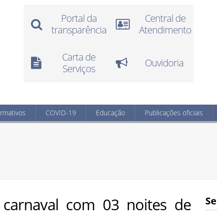
Portal da
Central de
transparência
Atendimento
Carta de
Ouvidoria
Serviços
ormativos
COVID-19
Educação
Publicações oficiais
o carnaval com 03 noites de
Se