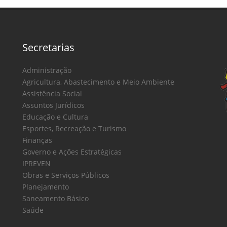
Secretarias
Administração
Agricultura, Abastecimento e Meio Ambiente
Assistência Social
Assuntos Jurídicos
Educação e Cultura
Esportes, Recreação e Turismo
Finanças
Governo e Ações Estratégicas
IPREVEN
Obras e Serviços Públicos
Planejamento
Saneamento Básico
Saúde