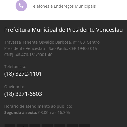
Telefones e Endereços Municipais
Prefeitura Municipal de Presidente Venceslau
Travessa Tenente Osvaldo Barbosa, nº 180, Centro
Presidente Venceslau - São Paulo, CEP 19400-015
CNPJ: 46.476.131/0001-40
Telefonista:
(18) 3272-1101
Ouvidoria:
(18) 3271-6503
Horário de atendimento ao público:
Segunda à sexta:
08:00h às 16:30h