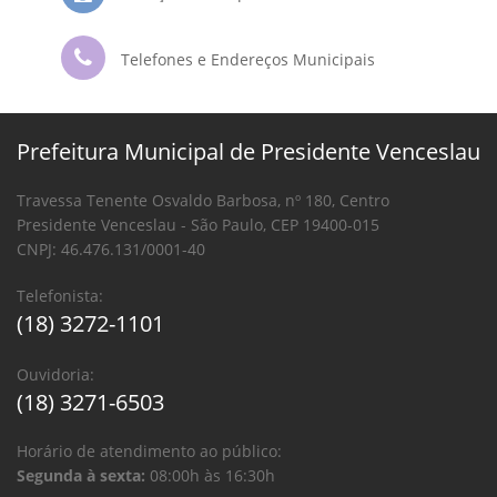
Telefones e Endereços Municipais
Prefeitura Municipal de Presidente Venceslau
Travessa Tenente Osvaldo Barbosa, nº 180, Centro
Presidente Venceslau - São Paulo, CEP 19400-015
CNPJ: 46.476.131/0001-40
Telefonista:
(18) 3272-1101
Ouvidoria:
(18) 3271-6503
Horário de atendimento ao público:
Segunda à sexta:
08:00h às 16:30h