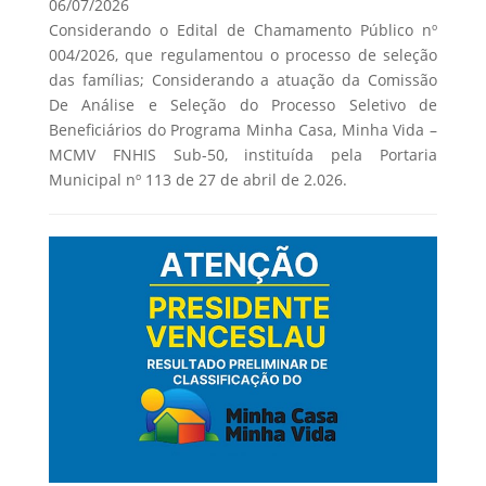
06/07/2026
Considerando o Edital de Chamamento Público nº
004/2026, que regulamentou o processo de seleção
das famílias; Considerando a atuação da Comissão
De Análise e Seleção do Processo Seletivo de
Beneficiários do Programa Minha Casa, Minha Vida –
MCMV FNHIS Sub-50, instituída pela Portaria
Municipal nº 113 de 27 de abril de 2.026.