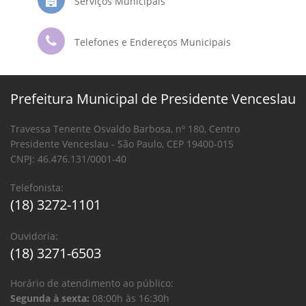
Serviços Municipais
Telefones e Endereços Municipais
Prefeitura Municipal de Presidente Venceslau
Travessa Tenente Osvaldo Barbosa, nº 180, Centro
Presidente Venceslau - São Paulo, CEP 19400-015
CNPJ: 46.476.131/0001-40
Telefonista:
(18) 3272-1101
Ouvidoria:
(18) 3271-6503
Horário de atendimento ao público:
Segunda à sexta:
08:00h às 16:30h