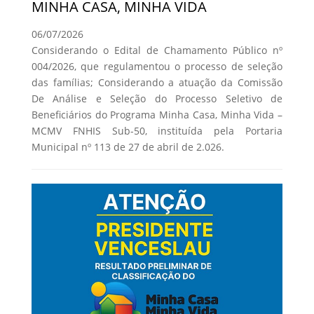
MINHA CASA, MINHA VIDA
06/07/2026
Considerando o Edital de Chamamento Público nº
004/2026, que regulamentou o processo de seleção
das famílias; Considerando a atuação da Comissão
De Análise e Seleção do Processo Seletivo de
Beneficiários do Programa Minha Casa, Minha Vida –
MCMV FNHIS Sub-50, instituída pela Portaria
Municipal nº 113 de 27 de abril de 2.026.